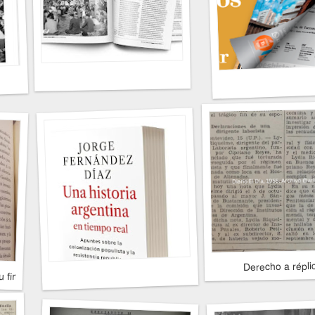
Derecho a répli
u fin"