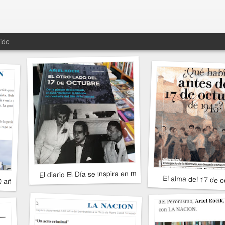
ide
 al fascismo
El diario El Día se inspira en mi libro
0 años del decreto
El alma del 17 de o