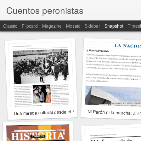
Cuentos peronistas
Classic
Flipcard
Magazine
Mosaic
Sidebar
Snapshot
Timesl
Una mirada cultural desde el Río de la Plata: de la Gran Guerra
Ni Perón ni la marcha: a 7