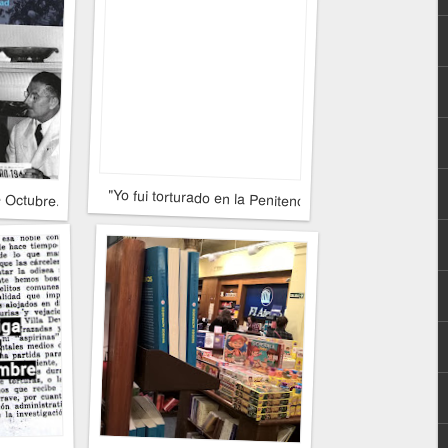
e Octubre. De la pasión descamisada al autoritarismo: la historia no con
"Yo fui torturado en la Penitenciaría Nacional"