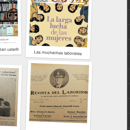
an ustedes?" El atentado que encendió la ira de Perón
Las muchachas laboristas