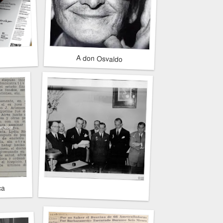
A don Osvaldo
ca