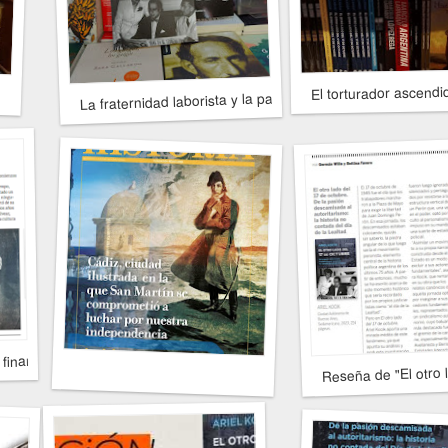
El torturador ascendi
La fraternidad laborista y la pasión descamisada
s finanzas en tiempo de Perón
Reseña de "El otro 