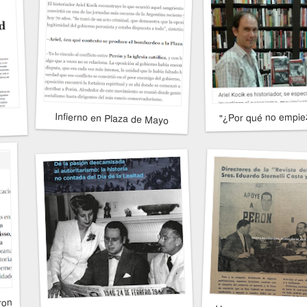
uenos Aires
"¿Por qué no empiez
Infierno en Plaza de Mayo
ron el 17 de Octubre?